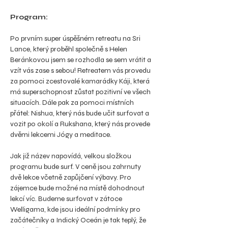
Program:
Po prvním super úspěšném retreatu na Sri 
Lance, který proběhl společně s Helen 
Beránkovou jsem se rozhodla se sem vrátit a 
vzít vás zase s sebou! Retreatem vás provedu 
za pomoci zcestovalé kamarádky Káji, která 
má superschopnost zůstat pozitivní ve všech 
situacích. Dále pak za pomoci místních 
přátel: Nishua, který nás bude učit surfovat a 
vozit po okolí a Rukshana, který nás provede 
dvěmi lekcemi Jógy a meditace.
Jak již název napovídá, velkou složkou 
programu bude surf. V ceně jsou zahrnuty 
dvě lekce včetně zapůjčení výbavy. Pro 
zájemce bude možné na místě dohodnout 
lekcí víc. Budeme surfovat v zátoce 
Welligama, kde jsou ideální podmínky pro 
začátečníky a Indický Oceán je tak teplý, že 