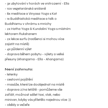
- 3x ubytování v horách ve vnitrozemí - Ella
- 10x vegetariánská snídaně
- 8x meditace a Vinyasa Yoga s Kat
- 1x Buddhistická meditace a talk o 
Buddhismu v chrámu s mnichy
- 2x Hatha Yoga & Kundalini Yoga s místním 
lektorem Rukshanem
- 2x lekce surfu (nadšenci si mohou více 
zajistit na místě)
- 4x půldenní výlet
- doprava během pobytu - výlety a velké 
přesuny (Ahangama - Ella - Ahangama) 
Není zahrnuto:
- letenky
- cestovní pojištění
- masáže, které lze doobjednat na místě
- doprava z/na letiště - pomůžeme vše 
zařídit, možnost sdílet taxi, vlak, nebo 
minivan, kdyby vás přiletělo najednou více :))
- obědy a večeře