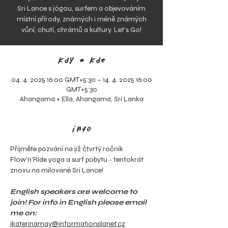
Sri Lance s jógou, surfem a objevováním
místní přírody, známých i méně známých
vůní, chutí, chrámů a kultury. Let's Go!
kdy a kde
04. 4. 2025 16:00 GMT+5:30 – 14. 4. 2025 16:00
GMT+5:30
Ahangama + Ella, Ahangama, Sri Lanka
info
Přijměte pozvání na již čtvrtý ročník 
Flow'n'Ride yoga a surf pobytu - tentokrát 
znovu na milované Sri Lance!
English speakers are welcome to 
join! For info in English please email 
me on:
ikaterinamay@informationplanet.cz