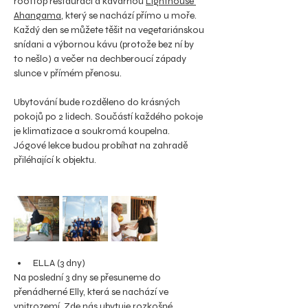
rooftop restaurací a kavárnou 
Lighthouse 
Ahangama
, který se nachází přímo u moře. 
Každý den se můžete těšit na vegetariánskou 
snídani a výbornou kávu (protože bez ní by 
to nešlo) a večer na dechberoucí západy 
slunce v přímém přenosu.
Ubytování bude rozděleno do krásných 
pokojů po 2 lidech. Součástí každého pokoje 
je klimatizace a soukromá koupelna.
Jógové lekce budou probíhat na zahradě 
přiléhající k objektu.
ELLA (3 dny)
Na poslední 3 dny se přesuneme do 
přenádherné Elly, která se nachází ve 
vnitrozemí. Zde nás ubytuje rozkošné 