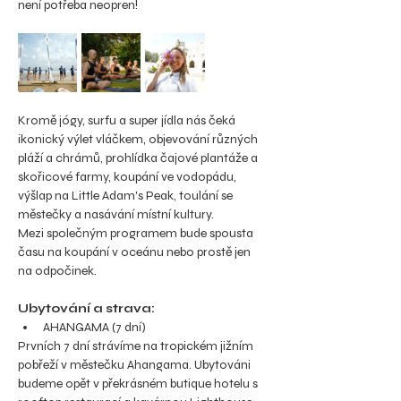
není potřeba neopren!
Kromě jógy, surfu a super jídla nás čeká 
ikonický výlet vláčkem, objevování různých 
pláží a chrámů, prohlídka čajové plantáže a 
skořicové farmy, koupání ve vodopádu, 
výšlap na Little Adam's Peak, toulání se 
městečky a nasávání místní kultury.
Mezi společným programem bude spousta 
času na koupání v oceánu nebo prostě jen 
na odpočinek.
Ubytování a strava:
AHANGAMA (7 dní)
Prvních 7 dní strávíme na tropickém jižním 
pobřeží v městečku Ahangama. Ubytováni 
budeme opět v překrásném butique hotelu s 