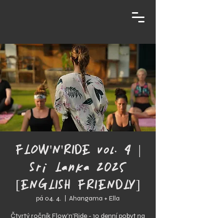
FLOW'N'RIDE vol. 4 |
Sri Lanka 2025
[ENGLISH FRIENDLY]
pá 04. 4.
  |  
Ahangama + Ella
Čtvrtý ročník Flow'n'Ride - 10 denní pobyt na