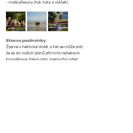
- malé přesuny (tuk-tuky a vláček)
Storno podmínky:
Žijeme v hektické době, a tak se může stát, 
že se do našich plánů přimotá nečekaná 
komplikace, která nám znemožní odjet. 
Retreat plánuji celý sama a náklady s ním 
spojené jsou za celý pobyt, nikoliv za 
jednotlivce. Zrušením své účasti tak 
neovlivníte náklady pobytu. Z tohoto 
důvodu je nejlepší za sebe v takovém případě 
nalézt náhradu. Pokud náhradu nelze nalézt, 
storno podmínky jsou následující:
- při zrušení do 15. března vracím 25% z celé 
ceny